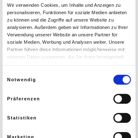
Wir verwenden Cookies, um Inhalte und Anzeigen zu
personalisieren, Funktionen für soziale Medien anbieten
zu können und die Zugriffe auf unsere Website zu
analysieren. Außerdem geben wir Informationen zu Ihrer
Verwendung unserer Website an unsere Partner für
soziale Medien, Werbung und Analysen weiter. Unsere
Partner führen diese Informationen möglicherweise mit
Vor- und Nachname *
weiteren Daten zusammen, die Sie ihnen bereitgestellt
haben oder die sie im Rahmen Ihrer Nutzung der Dienste
gesammelt haben.
Einwilligungsauswahl
E-Mail-Adresse *
Notwendig
Ihre Nachricht *
Präferenzen
Statistiken
Marketing