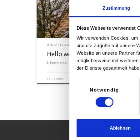
Welcome to WordPress. This is your first post. Edit or
delete it, then start writing!
Zustimmung
Diese Webseite verwendet 
Wir verwenden Cookies, um I
und die Zugriffe auf unsere 
UNCATEGORIZED
Hello world!
Website an unsere Partner fü
möglicherweise mit weiteren
1 Kommentar
der Dienste gesammelt habe
von
admin
Veröffentlicht am
3. Januar 2026
Einwilligungsauswahl
Notwendig
Ablehnen